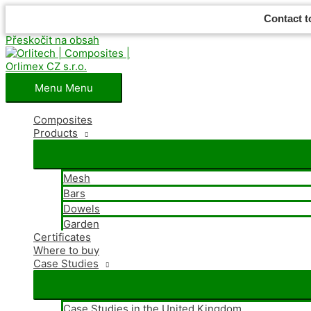
Contact t
Přeskočit na obsah
Menu
Menu
Composites
Products
Mesh
Bars
Dowels
Garden
Certificates
Where
to buy
Case Studies
Case Studies in the United Kingdom