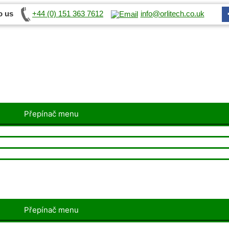
o us
+44 (0) 151 363 7612
info@orlitech.co.uk
Přepínač menu
Přepínač menu