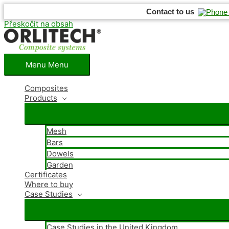
Contact to us
Přeskočit na obsah
Menu
Menu
Composites
Products
Mesh
Bars
Dowels
Garden
Certificates
Where
to buy
Case Studies
Case Studies in the United Kingdom