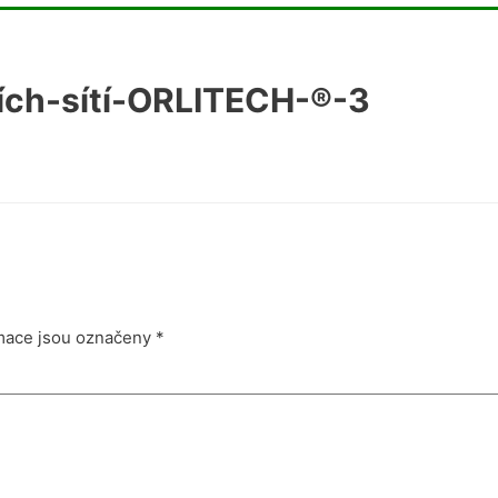
ích-sítí-ORLITECH-®-3
mace jsou označeny
*